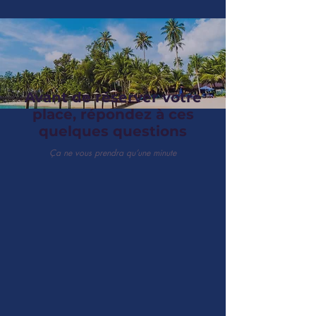
Avant de réserver votre
place, répondez à ces
quelques questions
Ça ne vous prendra qu’une minute