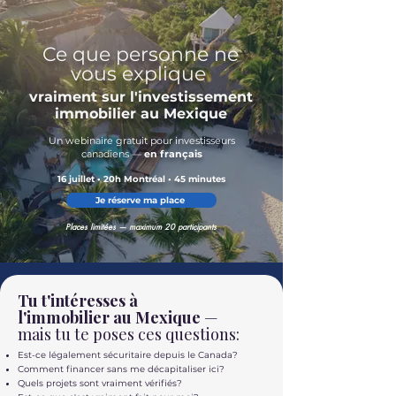
Ce que personne ne
vous explique
vraiment sur
l'investissement
immobilier au Mexique
Un webinaire gratuit pour investisseurs
canadiens —
en français
16 juillet • 20h Montréal • 45 minutes
Je réserve ma place
Places limitées — maximum 20 participants
Tu t'intéresses à
l'immobilier au Mexique
—
mais tu te poses ces questions:
Est-ce légalement sécuritaire depuis le Canada?
Comment financer sans me décapitaliser ici?
Quels projets sont vraiment vérifiés?