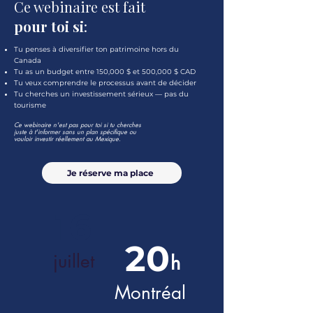
Ce webinaire est fait
pour toi si
:
Tu penses à diversifier ton patrimoine hors du
Canada
Tu as un budget entre 150,000 $ et 500,000 $ CAD
Tu veux comprendre le processus avant de décider
Tu cherches un investissement sérieux — pas du
tourisme
Ce webinaire n'est pas pour toi si tu cherches
juste à t'informer sans un plan spécifique ou
vouloir investir réellement au Mexique.
Je réserve ma place
16
20
juillet
h
Montréal