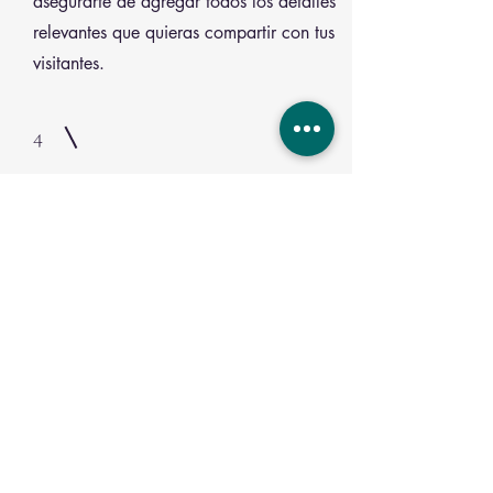
asegurarte de agregar todos los detalles
relevantes que quieras compartir con tus
visitantes.
4
Nombre del servicio
Esta es tu página de Servicios. Es una
gran oportunidad para proveer
información. Haz doble clic en la caja
de texto para editar tu contenido y
asegurarte de agregar todos los detalles
relevantes que quieras compartir con tus
visitantes.