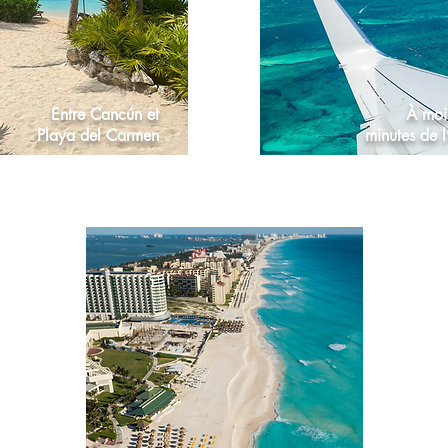
Entre Cancún et
À moi
Playa del Carmen
minutes de l