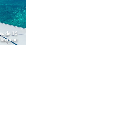
ns de 15
’aéroport