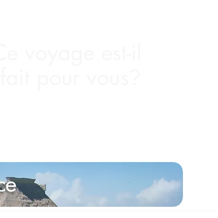
Ce voyage est-il
fait pour vous
?
ce