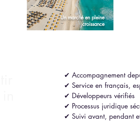
Un marché en
pleine
croissance
tir
✔ Accompagnement depu
✔ Service en français, e
 in
✔ Développeurs vérifiés
✔ Processus juridique séc
✔ Suivi avant, pendant et